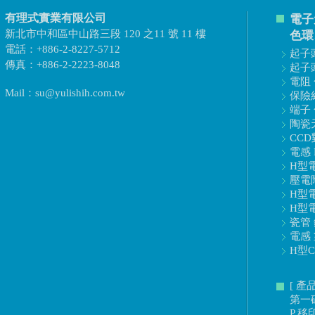
有理式實業有限公司
電子
新北市中和區中山路三段 120 之11 號 11 樓
色環
電話：+886-2-8227-5712
起子頭
傳真：+886-2-2223-8048
起子頭
電阻 
Mail：su@yulishih.com.tw
保險絲
端子 
陶瓷天
CCD
電感 
H型電
壓電陶
H型電
H型電
瓷管 
電感 
H型C
[ 產
第一
P 移