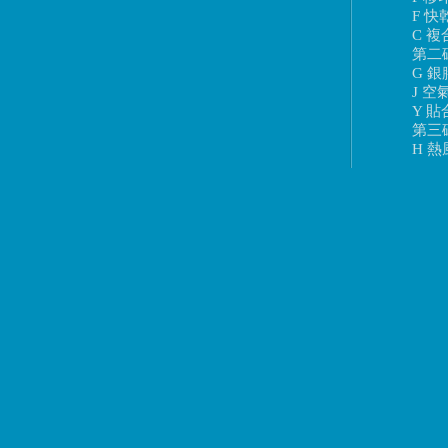
F 快
C 複
第二
G 銀
J 空
Y 貼
第三
H 熱