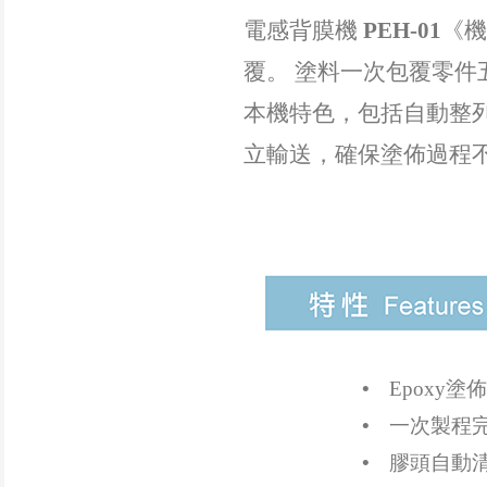
電感背膜機
PEH-01
《機
覆。 塗料一次包覆零件
本機特色，包括自動整
立輸送，確保塗佈過程
•
Epoxy
•
一次製程
•
膠頭自動