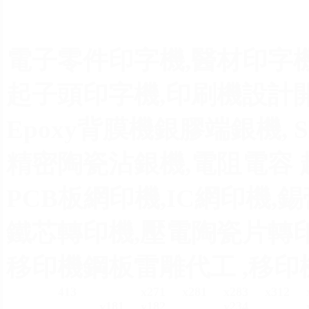
電子零件印字機,醫材印字機
起子頭印字機,印刷機設計開
Epoxy背膜機銀膠端銀機, 
精密陶瓷沾銀機,電阻電容 
PCB板網印機,IC網印機,
鐵芯轉印機,壓電陶瓷片轉印
移印機鋼板雷雕代工 ,移印機
413
x271
x281
x283
x312
y181
y182
y234