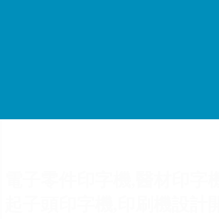
電子零件印字機,醫材印字機
起子頭印字機,印刷機設計開