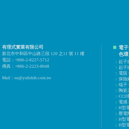
有理式實業有限公司
電子
新北市中和區中山路三段 120 之11 號 11 樓
色環
電話：+886-2-8227-5712
起子頭
傳真：+886-2-2223-8048
起子頭
電阻 
Mail：su@yulishih.com.tw
保險絲
端子 
陶瓷天
CCD
電感 
H型電
壓電陶
H型電
H型電