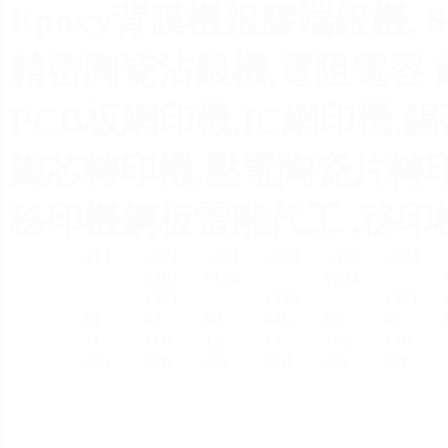
Epoxy背膜機銀膠端銀機, 
精密陶瓷沾銀機,電阻電容 
PCB板網印機,IC網印機,
鐵芯轉印機,壓電陶瓷片轉印
移印機鋼板雷雕代工 ,移印機
413
x271
x281
x283
x312
x384
y181
y182
y234
z301
z313
z351
01
03
04
04b
05
06
11
11b
12
13
14a
14b
22a
22
b
22c
22d
22e
22f