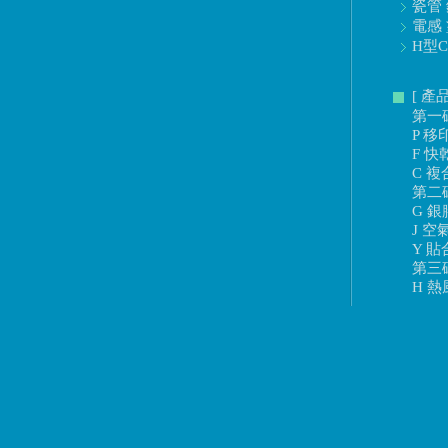
瓷管 
電感 
H型C
[ 產
第一
P 移
F 快
C 複
第二
G 銀
J 空
Y 貼
第三
H 熱