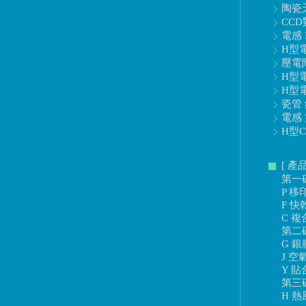
陶瓷天
CCD
電感 
H型電
壓電陶
H型電
H型電
瓷管 
電感 
H型C
[ 產
第一
P 移
F 快
C 複
第二
G 銀
J 空
Y 貼
第三
H 熱