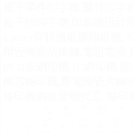
電子零件印字機,醫材印字機
起子頭印字機,印刷機設計開
Epoxy背膜機銀膠端銀機, 
精密陶瓷沾銀機,電阻電容 
PCB板網印機,IC網印機,
鐵芯轉印機,壓電陶瓷片轉印
移印機鋼板雷雕代工 ,移印機
413
x271
x281
x283
x312
x384
y181
y182
y234
z301
z313
z351
01
03
04
04b
05
06
11
11b
12
13
14a
14b