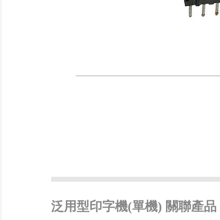
泛用型印字機(單機) 關聯產品