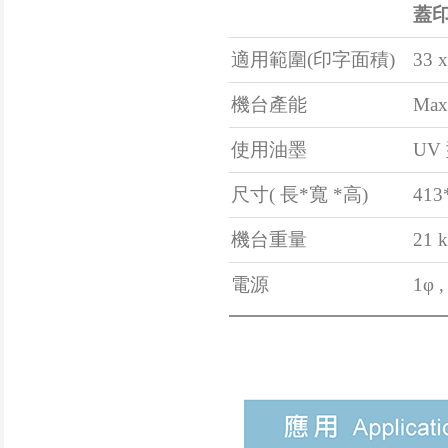
蓋印
適用範圍(印字面積)
33 
機台產能
Max.
使用油墨
UV
尺寸( 長*寬 *高)
413
機台重量
21 
電源
1φ ,