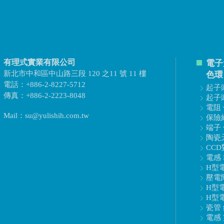
有理式實業有限公司
電子
新北市中和區中山路三段 120 之11 號 11 樓
色環
電話：+886-2-8227-5712
起子頭
傳真：+886-2-2223-8048
起子頭
電阻 
Mail：su@yulishih.com.tw
保險絲
端子 
陶瓷天
CCD
電感 
H型電
壓電陶
H型電
H型電
瓷管 
電感 