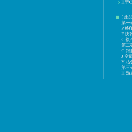
H型C
[ 產
第一
P 移
F 快
C 複
第二
G 銀
J 空
Y 貼
第三
H 熱