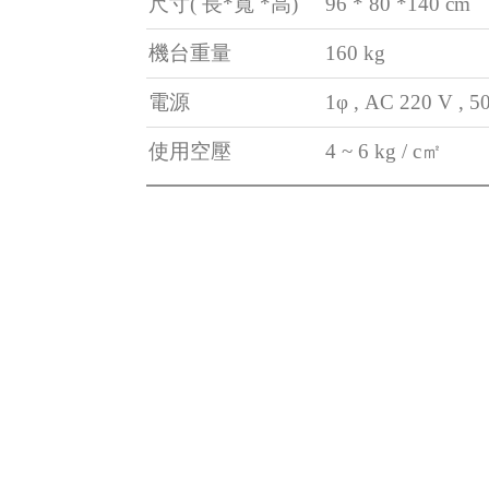
尺寸( 長*寬 *高)
96 * 80 *140 cm
機台重量
160 kg
電源
1φ , AC 220 V , 50
使用空壓
4 ~ 6 kg /
c㎡