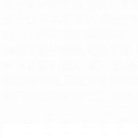
電子零件印字機,醫材印字機
起子頭印字機,印刷機設計開
Epoxy背膜機銀膠端銀機, 
精密陶瓷沾銀機,電阻電容 
PCB板網印機,IC網印機,
鐵芯轉印機,壓電陶瓷片轉印
移印機鋼板雷雕代工 ,移印機
413
x271
x281
x283
x312
x384
y181
y182
y234
z301
z313
z351
01
03
04
04b
05
06
11
11b
12
13
14a
14b