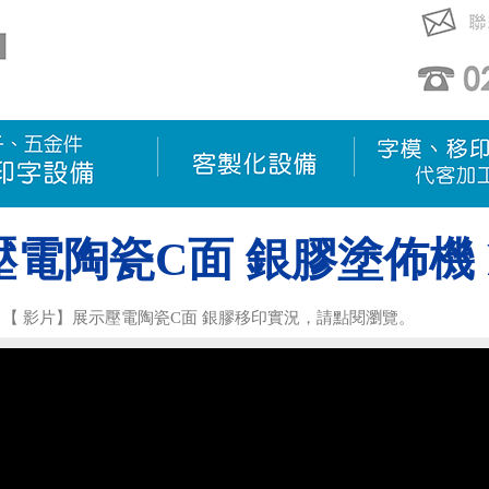
壓電陶瓷C面 銀膠塗佈機 
【 影片】展示壓電陶瓷C面 銀膠移印實況，請點閱瀏覽。