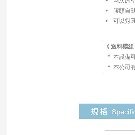
•
兩次的
•
膠頭自
•
可以對
《 送料模
*
本設備
*
本公司