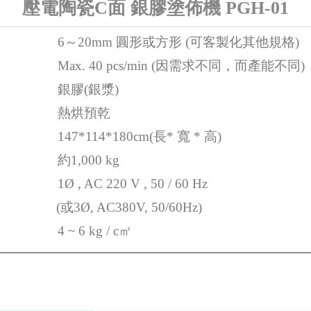
壓電陶瓷C面 銀膠塗佈機 PGH-01
6～20mm 圓形或方形 (可客製化其他規格)
Max. 40 pcs/min (因需求不同，而產能不同)
銀膠(銀漿)
熱烘預乾
147*114*180cm(長* 寬 * 高)
約1,000 kg
1Ø , AC 220 V , 50 / 60 Hz
(或3Ø, AC380V, 50/60Hz)
4 ~ 6 kg /
c㎡