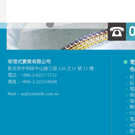
有理式實業有限公司
電
新北市中和區中山路三段 120 之11 號 11 樓
色
電話：+886-2-8227-5712
起
傳真：+886-2-2223-8048
起
電
Mail：su@yulishih.com.tw
保
端
陶
C
電
H
壓