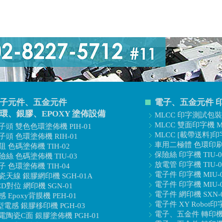
子元件、五金元件
電子、五金元件 
環、銀膠、EPOXY 塗佈設備
MLCC 印字測試包裝機
MLCC 雙面印字機 MI
子頭 雙色色環塗佈機 PIH-01
MLCC [載帶送料]印字
子頭 色環塗佈機 RIH-01
車用二極體 色環印刷機
阻 色碼塗佈機 TIH-02
保險絲 印字機 TIU-0
險絲 色碼塗佈機 TIU-03
放電管 印字機 TIU-0
子 色環塗佈機 TIH-04
電子件 印字機 MIU-
瓷天線 銀膠網印機 SGH-01A
電子件 印字機 MIU-
CD對位 網印機 SGN-01
電子件 網印機 SXN-
感 Epoxy背膜機 PEH-01
電子件 XY Robot印字
型電感 銀膠移印機 PGH-03
電子、五金件 轉印機 T
電陶瓷C面 銀膠塗佈機 PGH-01