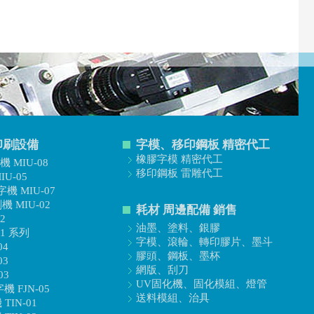
印刷設備
字模、移印鋼板 精密代工
橡膠字模 精密代工
 MIU-08
移印鋼板 雷雕代工
U-05
機 MIU-07
 MIU-02
耗材 周邊配備 銷售
2
油墨、塗料、銀膠
1 系列
字模、滾輪、轉印膠片、墨斗
04
膠頭、鋼板、墨杯
03
網版、刮刀
03
UV固化機、固化模組、燈管
機 FJN-05
送料模組、治具
IN-01