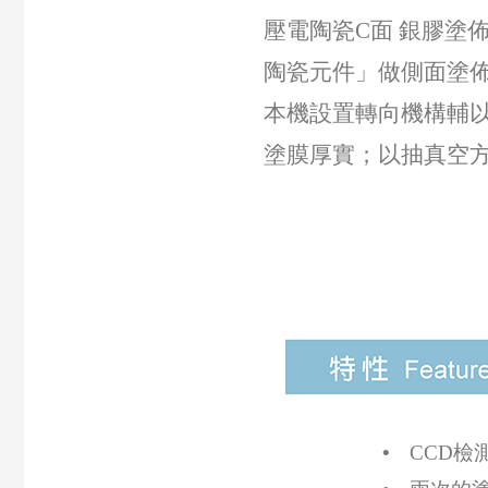
壓電陶瓷C面 銀膠塗佈機
陶瓷元件」做側面塗
本機設置轉向機構輔以
塗膜厚實；以抽真空
•
CCD檢