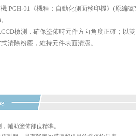
 PGH-01《機種：自動化側面移印機》(原編號YL
佈。
CCD檢測，確保塗佈時元件方向角度正確；以
方式清除粉塵，維持元件表面清潔。
測，輔助塗佈部位精準。